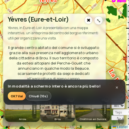
Yèvres (Eure-et-Loir)
✖
⤡
Yèvres, in Eure-et-Loir, è presentata con una mappa
interattiva, un’anteprima del centro del borgo e riferimenti
utili per organizzare una visita.
Il grande centro abitato del comune si è sviluppato
grazie alla sua presenza nell'agglomerato urbano
della cittadina di Brou. Il suo territorio è composto
da estesi altopiani del Perche-Gouët che
annunciano in qualche modo la Beauce,
scarsamente protetti da siepi e dedicati
B
p
all'agricoltura di pieno campo.
e
a
a
r
P
e
In modalità a schermo intero è ancora più bello!
×
Leisure:
📍
Brou Fitness
OK? Vai
Chiudi (9s)
⤢
Services:
📷
📷
📷
‹
☆☆☆☆☆
☆☆☆☆☆
☆☆☆☆☆
☆☆☆☆☆
💬0
💬0
💬0
🚻
toilets
Vincent D
Vincent D
Unknown
Historic:
🪦
Monument aux morts
›
📷
Arrou
Brou
Châtillon en Dunois
Eglise Not
+
Religion:
Leaflet