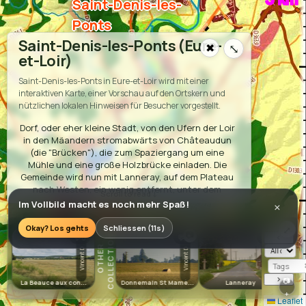
Saint-Denis-les-
Ponts
Saint-Denis-les-Ponts (Eure-
✖
⤡
et-Loir)
Saint-Denis-les-Ponts in Eure-et-Loir wird mit einer
interaktiven Karte, einer Vorschau auf den Ortskern und
nützlichen lokalen Hinweisen für Besucher vorgestellt.
Dorf, oder eher kleine Stadt, von den Ufern der Loir
in den Mäandern stromabwärts von Châteaudun
(die "Brücken"), die zum Spaziergang um eine
Mühle und eine große Holzbrücke einladen. Die
Gemeinde wird nun mit Lanneray, auf dem Plateau
L
a B
eauce de la
erre et de l'E
nach Westen, ein wenig entfernt, unter dem
T
au
Namen "Saint-Denis-Lanneray". Diese ehemalige
Im Vollbild macht es noch mehr Spaß!
×
Gemeinde ist jedoch Teil der Agglomeration von
Châteaudun, also ihrer Bevölkerung in der Nähe
Okay? Los gehts
Schliessen (11s)
⤢
S
📷
📷
‹
☆☆☆☆☆
☆☆☆☆☆
☆☆☆☆☆
☆☆
💬0
💬0
💬0
der 1800 Einwohner, das Zentrum von Saint-Denis-
O
T
H
E
R
C
O
L
L
E
C
T
I
O
N
les-Ponts wird von Châteaudun durch die Pavillons
Vincent D
Vincent D
Vincent D
von Châteaudun und insbesondere ein
Gewerbegebiet für Châteaudun um den
›
📷
La Beauce aux con...
Donnemain St Mamè...
Lanneray
Gro
Hypermarkt E. Leclerc getrennt.
+
Leaflet
Accommodation: