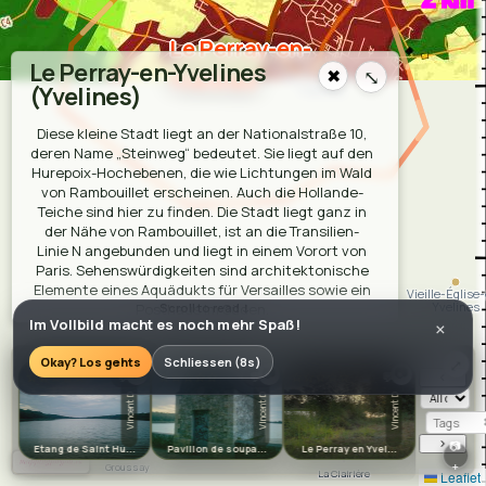
Le Perray-en-
Le Perray-en-Yvelines
✖
⤡
Yvelines
Le Perray-en-
(Yvelines)
Yvelines
Diese kleine Stadt liegt an der Nationalstraße 10,
deren Name „Steinweg“ bedeutet. Sie liegt auf den
Hurepoix-Hochebenen, die wie Lichtungen im Wald
von Rambouillet erscheinen. Auch die Hollande-
Teiche sind hier zu finden. Die Stadt liegt ganz in
der Nähe von Rambouillet, ist an die Transilien-
Linie N angebunden und liegt in einem Vorort von
Paris. Sehenswürdigkeiten sind architektonische
Elemente eines Aquädukts für Versailles sowie ein
Vieille-Église
Yvelines
Posthaus im Süden.
Im Vollbild macht es noch mehr Spaß!
×
Bars & Restaurants:
·
·
·
🍔
Dar'wishes
🍺
Le Chouan
🍽️
Le Beffroi
🍽️
Okay? Los gehts
Schliessen (8s)
⤢
📷
📷
📷
‹
☆☆☆☆☆
☆☆☆☆☆
☆☆☆☆☆
☆☆☆☆☆
💬0
💬0
💬0
·
·
La Forêt d'Emeraude
🍽️
La Malvina
📍
drinking
Vincent D
Vincent D
Vincent D
·
·
·
water
🍽️
L'Orient Rouge
🍺
Au Bienvenu
🍺
Pâtis
Café de la Gare
›
📷
Etang de Saint Hu...
Pavillon de soupa...
Le Perray en Yvel...
Le Perray 
Grenonvilliers
Stores:
+
Groussay
La Clairière
Leaflet
🥐
Le Fournil du Perray
🛒
Auchan
🥐
Les Folies