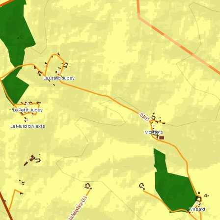
Le Grand Juday
Le Petit Juday
Le Muid d'Alexis
Mortiers
Vilsard