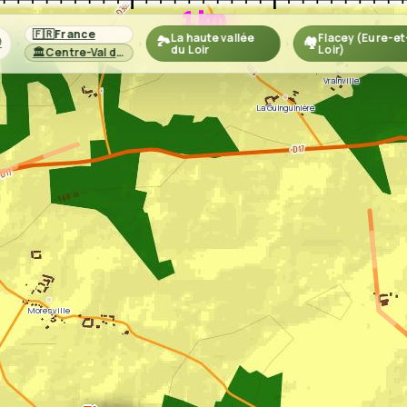
a Hutte
🇫🇷
France
La haute vallée
Flacey (Eure-et

🏞️
🏘️
›
›
›
du Loir
Loir)
🏛️
Centre-Val de Loire
Vrainville
La Guinguinière
Moresville