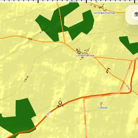
L
Le Grand Cormier

La Heurtemale
Coninié