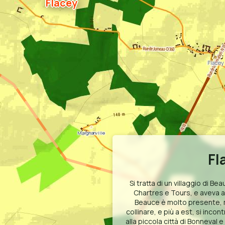
Flacey
Flacey
Maignanville
Fl
Si tratta di un villaggio di B
Chartres e Tours, e aveva 
Beauce è molto presente, m
collinare, e più a est, si incont
alla piccola città di Bonneva