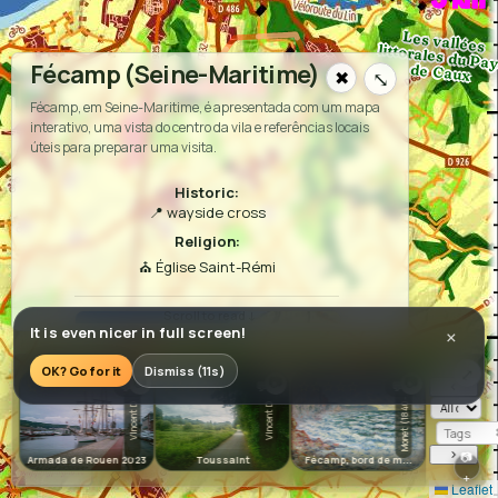
Les vallées littorales du Pays
Fécamp (Seine-Maritime)
de Caux
✖
⤡
Ganzeville
Fécamp, em Seine-Maritime, é apresentada com um mapa
interativo, uma vista do centro da vila e referências locais
úteis para preparar uma visita.
Historic:
📍
wayside cross
Religion:
⛪
Église Saint-Rémi
It is even nicer in full screen!
×
OK? Go for it
Dismiss (11s)
⤢
📷
📷
📷
‹
☆☆☆☆☆
☆☆☆☆☆
☆☆☆☆☆
☆☆☆☆☆
💬0
💬0
💬0
Monet (1840-...
Vincent D
Vincent D
›
📷
Armada de Rouen 2023
Toussaint
Fécamp, bord de m...
Hôtel d'A
+
Leaflet