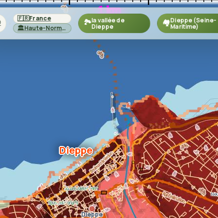
🇫🇷
France
la vallée de
Dieppe (Seine-

🏞️
🏘️
›
›
›
Dieppe
Maritime)
🏛️
Haute-Normandie
Dieppe
Neu
Dieppe