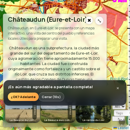
Châteaudun (Eure-et-Loir)
✖
⤡
Châteaudun, en Eure-et-Loir, se presenta con un mapa
interactivo, una vista del centro del pueblo y referencias
locales útiles para preparar una visita.
Châteaudun es una subprefectura, la ciudad más
grande del sur del departamento de Eure-et-Loir,
cuya aglomeración tiene aproximadamente 15.000
habitantes. La ciudad fue construida
originalmente como fortaleza y un castillo sobre el
río Loir, que cruza sus distritos inferiores. El
castillo de los Condes de Dunois tiene una
impresionante apariencia sobre el río, y elementos
¡Es aún más agradable a pantalla completa!
×
arquitectónicos interesantes del Renacimiento
L
a B
eauce de la
erre et de l'E
T
au
que lo hacen reconocer como el primero de los
¿OK? Adelante
Cerrar (9s)
⤢
S
Castillos del Loira al llegar de París. En los distritos
‹
★★★★☆
☆☆☆☆☆
☆☆☆☆☆
☆☆
💬1
💬0
💬1
superiores, la ciudad se ha extendido por siglos y
O
T
H
E
R
C
O
L
L
E
C
T
I
O
N
Vincent D
Vincent D
Vincent D
está conectada a París, Chartres, Vendôme y
Tours por la carretera nacional 10 y por líneas de
›
📷
La Beauce du Loir...
La Beauce aux con...
La vallée du Loir
Sa
tren. En el siglo XVIII sufrió un gran fuego que llevó
+
a su reconstrucción según un plan recubierto y en
Leaflet