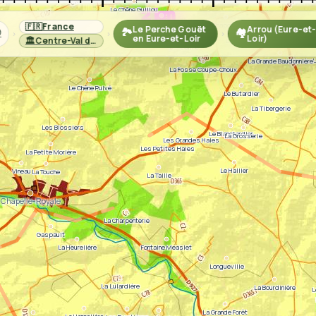
Le Chêne Guillou
La Martinière
🇫🇷
France
La Chaponnière
Le Perche Gouët
Arrou (Eure-et-

🏞️
🏘️
›
›
›
en Eure-et-Loir
Loir)
🏛️
Centre-Val de Loire
La Haudotière
L'Orme
L
La Grande Baudonnière
La Fosse Coupe-Choux
Le Chêne Pulvé
Le Butardier
La Tibergerie
Les Blossiers
Le Blanchardier
La Grosserie
Les Grandes Haies
Les Petites Haies
La Petite Morière
Le Hallier
Vineau
La Touche
La Taille
Chapelle-Royale
La Charpenterie
Gaspault
La Heurelière
Fontaine Measlet
Longueville
La Lulardière
La Bourdinière
L
La Grande Forêt