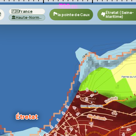
🇫🇷
France
Étretat (Seine-

🏞️
🏘️
la pointe de Caux
›
›
›
Maritime)
🏛️
Haute-Normandie
Ferme du M
Sous La Chapelle
Étretat