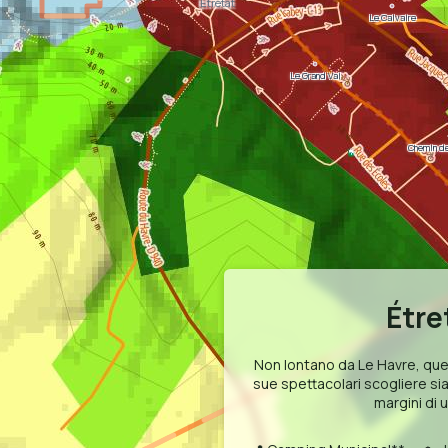
Étretat
Le Calvaire
Le Grand Val
Chemin de
Étre
Non lontano da Le Havre, ques
sue spettacolari scogliere sia
margini di 